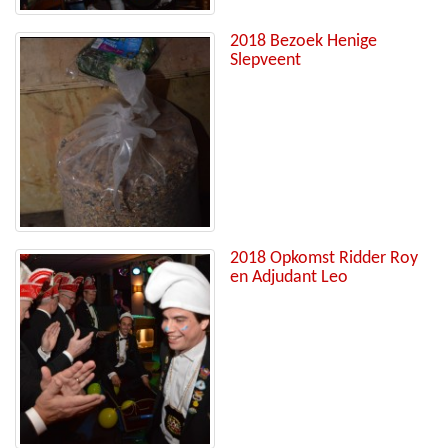
2018 Bezoek Henige
Slepveent
2018 Opkomst Ridder Roy
en Adjudant Leo