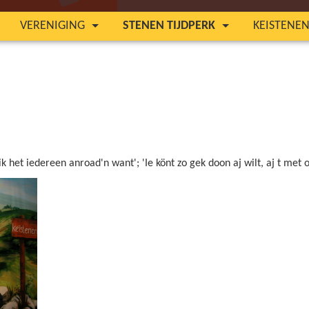
VERENIGING
STENEN TIJDPERK
KEISTENE
het iedereen anroad'n want'; 'Ie könt zo gek doon aj wilt, aj t met o