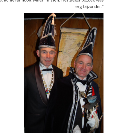
et achteraf nooit willen missen. Het ziekenbezoek was
erg bijzonder."